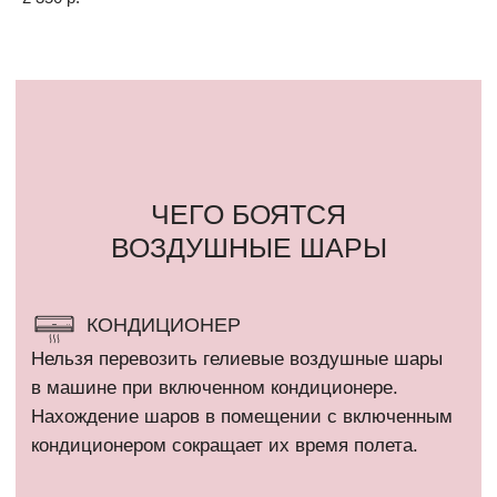
шара.
СОЛНЦЕ
Шар, размещенный под прямыми солнечными
лучами может лопнуть в течение 2-3 часов.
ЛАМПОЧКА
Воздушный шар может лопнуть от горячей
лампочки и от «колючести» потолка
«армстронг».
ВЛАЖНОСТЬ БОЛЕЕ 80%
Летом шарики летают меньше чем зимой, так
как жара и влажность. Из-за влажности
не просыхает полимерный клей, которым внутри
обрабатывается шар и не создает пленку,
которая не дает улетучиваться гелию через поры
шара.