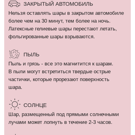
КАТАЛОГ
Девочкам
Гендер пати
Мальчикам
Девичник / Свадьба
Девушкам и женщинам
Праздники
Мужчинам
WOW наборы
Выписка
Остальные категории
ПОКУПАТЕЛЯМ
Оплата и доставка
+7 (910) 455 36 92
Рекомендации
info@шарикимаркет.рф
О нас
г. Москва, ул. Вольная,
д. 19
Отзывы
ИП Кириллова Анастасия Андреевна
ИНН: 540402834284