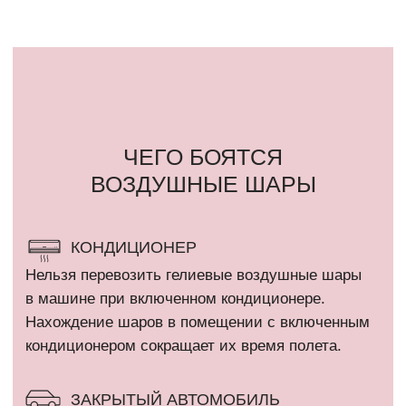
шара.
СОЛНЦЕ
Шар, размещенный под прямыми солнечными
лучами может лопнуть в течение 2-3 часов.
ЛАМПОЧКА
Воздушный шар может лопнуть от горячей
лампочки и от «колючести» потолка
«армстронг».
ВЛАЖНОСТЬ БОЛЕЕ 80%
Летом шарики летают меньше чем зимой, так
как жара и влажность. Из-за влажности
не просыхает полимерный клей, которым внутри
обрабатывается шар и не создает пленку,
которая не дает улетучиваться гелию через поры
шара.