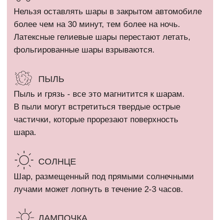
КАТАЛОГ
Девочкам
Гендер пати
Мальчикам
Девичник / Свадьба
Девушкам и женщинам
Праздники
Мужчинам
WOW наборы
Выписка
Остальные категории
ПОКУПАТЕЛЯМ
Оплата и доставка
+7 (910) 455 36 92
Рекомендации
info@шарикимаркет.рф
О нас
г. Москва, ул. Вольная,
д. 19
Отзывы
ИП Кириллова Анастасия Андреевна
ИНН: 540402834284
ОГРН: 323774600080448