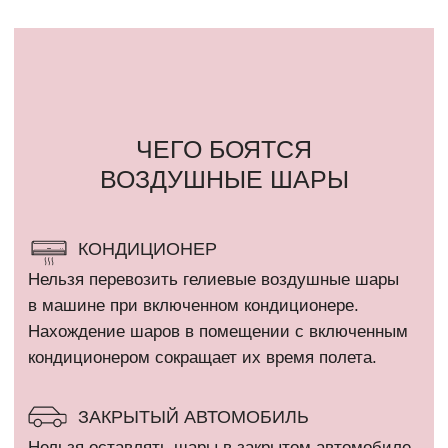
СОЛНЦЕ
Шар, размещенный под прямыми солнечными
лучами может лопнуть в течение 2-3 часов.
ЛАМПОЧКА
Воздушный шар может лопнуть от горячей
лампочки и от «колючести» потолка
«армстронг».
ВЛАЖНОСТЬ БОЛЕЕ 80%
Летом шарики летают меньше чем зимой, так
как жара и влажность. Из-за влажности
не просыхает полимерный клей, которым внутри
обрабатывается шар и не создает пленку,
которая не дает улетучиваться гелию через поры
шара.