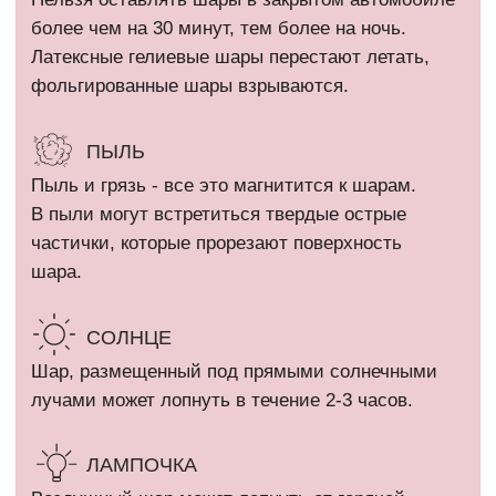
КАТАЛОГ
Девочкам
Гендер пати
Мальчикам
Девичник / Свадьба
Девушкам и женщинам
Праздники
Мужчинам
WOW наборы
Выписка
Остальные категории
ПОКУПАТЕЛЯМ
Оплата и доставка
+7 (910) 455 36 92
Рекомендации
info@шарикимаркет.рф
О нас
г. Москва, ул. Вольная,
д. 19
Отзывы
ИП Кириллова Анастасия Андреевна
ИНН: 540402834284
ОГРН: 323774600080448