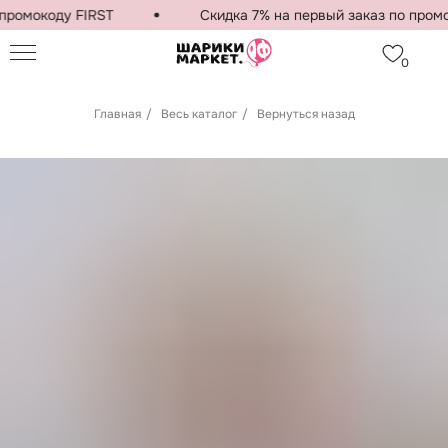
промокоду FIRST
Скидка 7% на первый заказ по промок
0
Главная
/
Весь каталог
/
Вернуться назад