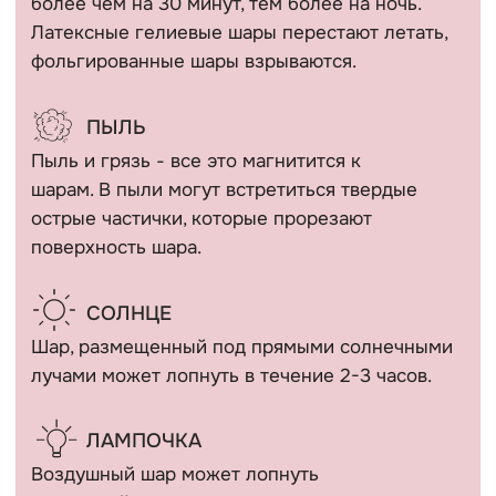
КАТАЛОГ
Девочкам
Гендер пати
Мальчикам
Девичник / Свадьба
Девушкам и женщинам
Праздники
Мужчинам
WOW наборы
Выписка
Остальные категории
ПОКУПАТЕЛЯМ
Оплата и доставка
+7 (910) 455 36 92
Рекомендации
info@шарикимаркет.рф
О нас
г. Москва, ул. Вольная,
д. 19
Отзывы
ИП Кириллова Анастасия Андреевна
ИНН: 540402834284
ОГРН: 323774600080448
Все фотографии на сайте являются интеллектуальной