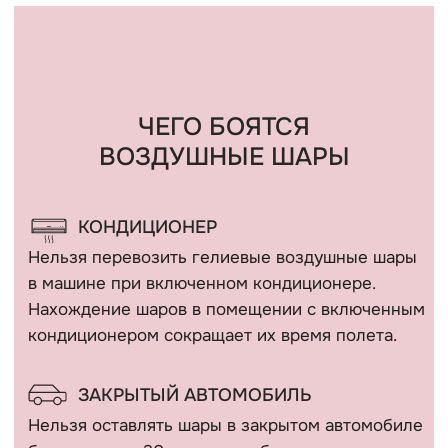
СОЛНЦЕ
Шар, размещенный под прямыми солнечными
лучами может лопнуть в течение 2-3 часов.
ЛАМПОЧКА
Воздушный шар может лопнуть
от горячей лампочки и от «колючести»
потолка «армстронг».
ВЛАЖНОСТЬ БОЛЕЕ 80%
Летом шарики летают меньше чем зимой, так
как жара и влажность. Из-за влажности
не просыхает полимерный клей, которым
внутри обрабатывается шар и не создает
пленку, которая не дает улетучиваться гелию
через поры шара.