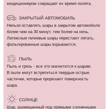
КАТАЛОГ
Девочкам
Гендер пати
Мальчикам
Девичник / Свадьба
Девушкам и женщинам
Праздники
Мужчинам
WOW наборы
Выписка
Остальные категории
ПОКУПАТЕЛЯМ
Оплата и доставка
+7 (910) 455 36 92
Рекомендации
info@шарикимаркет.рф
О нас
г. Москва, ул. Вольная,
д. 19
Отзывы