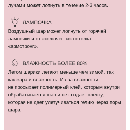
ИП Кириллова Анастасия Андреевна
ИНН: 540402834284
ОГРН: 323774600080448
Все фотографии на сайте являются интеллектуальной
собственностью автора. Использование либо копирование без
разрешения правообладателя запрещено и влечет
ответственность, предусмотренную действующим
законодательством РФ.
* Компания Meta Platforms Inc. признана экстремистской
организацией и запрещена на территории России.
Политика конфиденциальности
Сайт разработан @kovshirko
ВЕРНУТЬСЯ НАВЕРХ