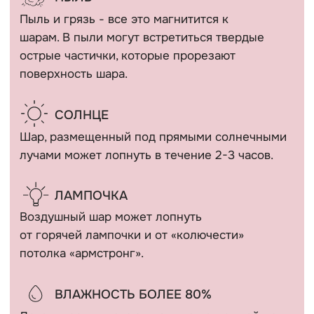
КАТАЛОГ
Девочкам
Гендер пати
Мальчикам
Девичник / Свадьба
Девушкам и женщинам
Праздники
Мужчинам
WOW наборы
Выписка
Остальные категории
ПОКУПАТЕЛЯМ
Оплата и доставка
+7 (910) 455 36 92
Рекомендации
info@шарикимаркет.рф
О нас
г. Москва, ул. Вольная,
д. 19
Отзывы
ИП Кириллова Анастасия Андреевна
ИНН: 540402834284
ОГРН: 323774600080448