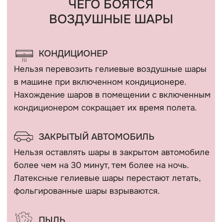
поверхность шара.
СОЛНЦЕ
Шар, размещенный под прямыми солнечными
лучами может лопнуть в течение 2-3 часов.
ЛАМПОЧКА
Воздушный шар может лопнуть
от горячей лампочки и от «колючести»
потолка «армстронг».
ВЛАЖНОСТЬ БОЛЕЕ 80%
Летом шарики летают меньше чем зимой, так
как жара и влажность. Из-за влажности
не просыхает полимерный клей, которым
внутри обрабатывается шар и не создает
пленку, которая не дает улетучиваться гелию
через поры шара.