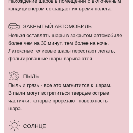
КАТАЛОГ
Девочкам
Гендер пати
Мальчикам
Девичник / Свадьба
Девушкам и женщинам
Праздники
Мужчинам
WOW наборы
Выписка
Остальные категории
ПОКУПАТЕЛЯМ
Оплата и доставка
+7 (910) 455 36 92
Рекомендации
info@шарикимаркет.рф
О нас
г. Москва, ул. Вольная,
д. 19
Отзывы