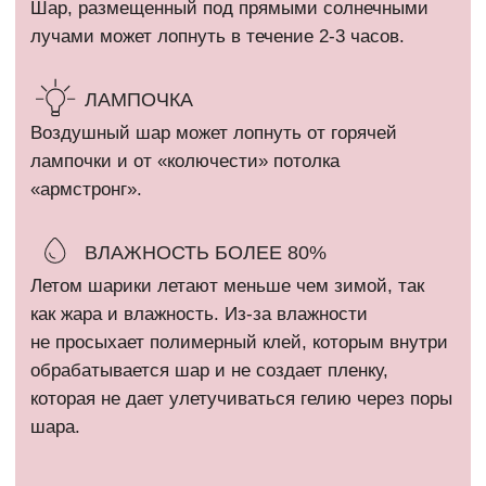
ИП Кириллова Анастасия Андреевна
ИНН: 540402834284
ОГРН: 323774600080448
Все фотографии на сайте являются интеллектуальной
собственностью автора. Использование либо копирование без
разрешения правообладателя запрещено и влечет
ответственность, предусмотренную действующим
законодательством РФ.
* Компания Meta Platforms Inc. признана экстремистской
организацией и запрещена на территории России.
Политика конфиденциальности
Сайт разработан @kovshirko
ВЕРНУТЬСЯ НАВЕРХ