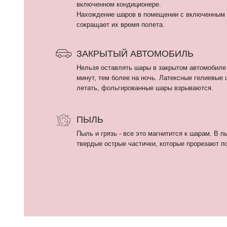
ПЫЛЬ
Пыль и грязь - все это магнитится к шарам. В пыли могу
твердые острые частички, которые прорезают поверхнос
КАТАЛОГ
Девочкам
ИП Кириллова Анастасия Андреевна
Мальчикам
ИНН: 540402834284
ОГРН: 323774600080448
Девушкам и женщина
Мужчинам
Выписка