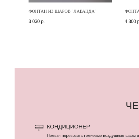
ФОНТАН ИЗ ШАРОВ "ЛАВАНДА"
ФОНТА
3 030
р.
4 300
р
ЧЕГО
КОНДИЦИОНЕР
Нельзя перевозить гелиевые воздушные шары в машине
включенном кондиционере.
Нахождение шаров в помещении с включенным кондици
сокращает их время полета.
ЗАКРЫТЫЙ АВТОМОБИЛЬ
Нельзя оставлять шары в закрытом автомобиле более ч
минут, тем более на ночь. Латексные гелиевые шары пе
летать, фольгированные шары взрываются.