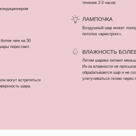
Из-за влажности не просыхает полимерный кл
обрабатывается шар и не создает пленку, кот
улетучиваться гелию через поры шара.
т встретиться
ть шара.
ПОКУПАТЕЛЯМ
Гендер пати
Оплата и доставка
+
Девичник / Свадьба
Рекомендации
i
м
Праздники
О нас
г
WOW наборы
Отзывы
Остальные категории