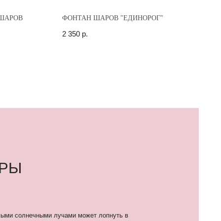
ШАРОВ
ФОНТАН ШАРОВ "ЕДИНОРОГ"
2 350
р.
лучами может лопнуть в
мпочки и от «колючести»
как жара и влажность.