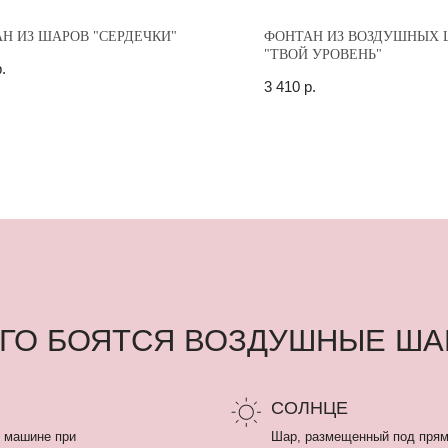
Н ИЗ ШАРОВ "СЕРДЕЧКИ"
ФОНТАН ИЗ ВОЗДУШНЫХ 
"ТВОЙ УРОВЕНЬ"
.
3 410
р.
 БОЯТСЯ ВОЗДУШНЫЕ ШАРЫ
СОЛНЦЕ
 при
Шар, размещенный под прямыми солнечными 
течение 2-3 часов.
онером
ЛАМПОЧКА
Воздушный шар может лопнуть от горячей ла
потолка «армстронг».
ем на 30
рестают
ВЛАЖНОСТЬ БОЛЕЕ 80%
Летом шарики летают меньше чем зимой, так 