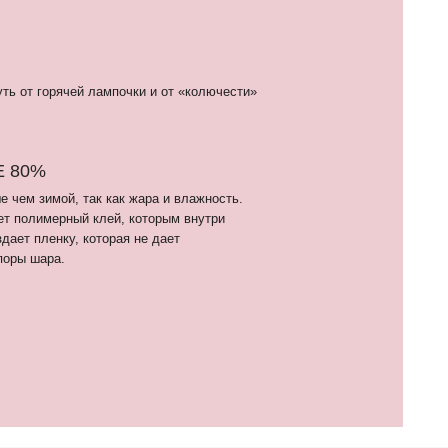
ей, которым внутри
орая не дает
7 (910) 455 36 92
nfo@шарикимаркет.рф
. Москва, ул. Вольная, д. 19
ВЕРНУТЬСЯ НАВЕРХ