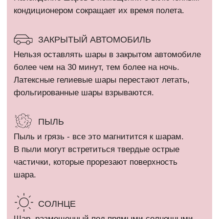
КАТАЛОГ
Девочкам
Гендер пати
Мальчикам
Девичник / Свадьба
Девушкам и женщинам
Праздники
Мужчинам
WOW наборы
Выписка
Остальные категории
ПОКУПАТЕЛЯМ
Оплата и доставка
+7 (910) 455 36 92
Рекомендации
info@шарикимаркет.рф
О нас
г. Москва, ул. Вольная,
д. 19
Отзывы