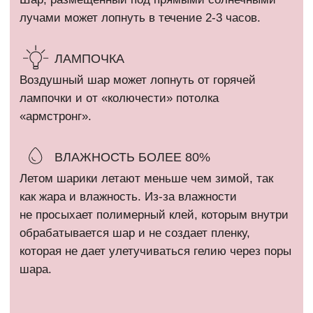
ИП Кириллова Анастасия Андреевна
ИНН: 540402834284
ОГРН: 323774600080448
Все фотографии на сайте являются интеллектуальной
собственностью автора. Использование либо копирование без
разрешения правообладателя запрещено и влечет
ответственность, предусмотренную действующим
законодательством РФ.
* Компания Meta Platforms Inc. признана экстремистской
организацией и запрещена на территории России.
Политика конфиденциальности
Сайт разработан @kovshirko
ВЕРНУТЬСЯ НАВЕРХ