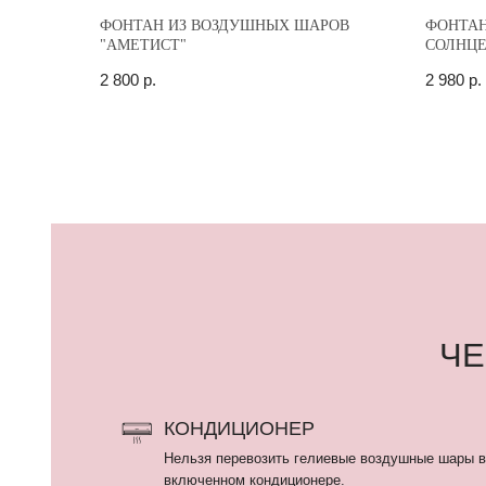
ФОНТАН ИЗ ВОЗДУШНЫХ ШАРОВ
ФОНТАН
"АМЕТИСТ"
СОЛНЦЕ
2 800
р.
2 980
р.
ЧЕГО
КОНДИЦИОНЕР
Нельзя перевозить гелиевые воздушные шары в машине
включенном кондиционере.
Нахождение шаров в помещении с включенным кондици
сокращает их время полета.
ЗАКРЫТЫЙ АВТОМОБИЛЬ
Нельзя оставлять шары в закрытом автомобиле более ч
минут, тем более на ночь. Латексные гелиевые шары пе
летать, фольгированные шары взрываются.