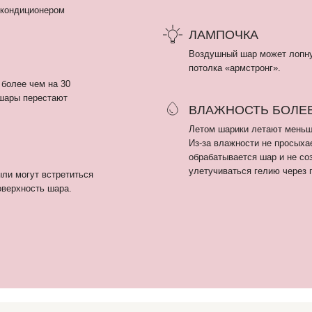
обрабатывается шар и не создает пленку, кот
улетучиваться гелию через поры шара.
т встретиться
ть шара.
ПОКУПАТЕЛЯМ
Гендер пати
Оплата и доставка
+
Девичник / Свадьба
Рекомендации
i
м
Праздники
О нас
г
WOW наборы
Отзывы
Остальные категории