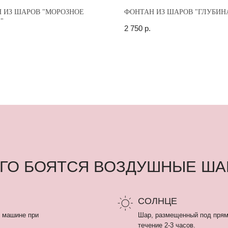
 ИЗ ШАРОВ "МОРОЗНОЕ
ФОНТАН ИЗ ШАРОВ "ГЛУБИН
"
2 750
р.
 БОЯТСЯ ВОЗДУШНЫЕ ШАРЫ
СОЛНЦЕ
 при
Шар, размещенный под прямыми солнечными 
течение 2-3 часов.
онером
ЛАМПОЧКА
Воздушный шар может лопнуть от горячей ла
потолка «армстронг».
ем на 30
рестают
ВЛАЖНОСТЬ БОЛЕЕ 80%
Летом шарики летают меньше чем зимой, так 
Из-за влажности не просыхает полимерный кл