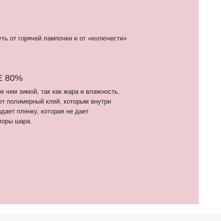
орая не дает
7 (910) 455 36 92
nfo@шарикимаркет.рф
. Москва, ул. Вольная, д. 19
ВЕРНУТЬСЯ НАВЕРХ