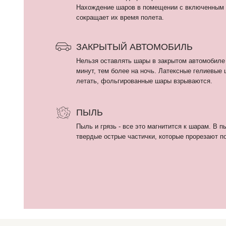
ПЫЛЬ
Пыль и грязь - все это магнитится к шарам. В пыли могу
твердые острые частички, которые прорезают поверхнос
КАТАЛОГ
Девочкам
ИП Кириллова Анастасия Андреевна
Мальчикам
ИНН: 540402834284
ОГРН: 323774600080448
Девушкам и женщина
Мужчинам
Выписка