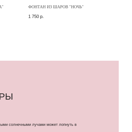
А"
ФОНТАН ИЗ ШАРОВ "НОЧЬ"
1 750
р.
лучами может лопнуть в
мпочки и от «колючести»
как жара и влажность.
ей, которым внутри