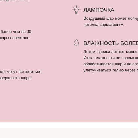
улетучиваться гелию через поры шара.
т встретиться
ть шара.
ПОКУПАТЕЛЯМ
Гендер пати
Оплата и доставка
+
Девичник / Свадьба
Рекомендации
i
м
Праздники
О нас
г
WOW наборы
Отзывы
Остальные категории
являются интеллектуальной собственностью автора. Использование либо копирование без разре