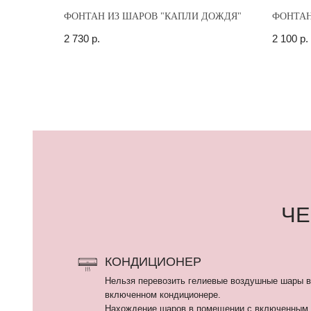
ФОНТАН ИЗ ШАРОВ "КАПЛИ ДОЖДЯ"
ФОНТАН
2 730
р.
2 100
р.
ЧЕГО
КОНДИЦИОНЕР
Нельзя перевозить гелиевые воздушные шары в машине
включенном кондиционере.
Нахождение шаров в помещении с включенным кондици
сокращает их время полета.
ЗАКРЫТЫЙ АВТОМОБИЛЬ
Нельзя оставлять шары в закрытом автомобиле более ч
минут, тем более на ночь. Латексные гелиевые шары пе
летать, фольгированные шары взрываются.
ПЫЛЬ