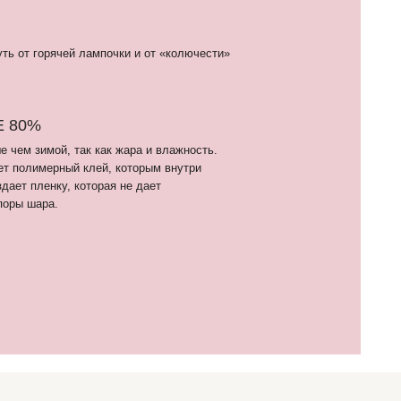
7 (910) 455 36 92
nfo@шарикимаркет.рф
. Москва, ул. Вольная, д. 19
ВЕРНУТЬСЯ НАВЕРХ
шения правообладателя