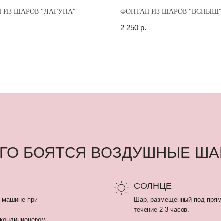
 ИЗ ШАРОВ "ЛАГУНА"
ФОНТАН ИЗ ШАРОВ "ВСПЫШ
2 250
р.
 БОЯТСЯ ВОЗДУШНЫЕ ШАРЫ
СОЛНЦЕ
 при
Шар, размещенный под прямыми солнечными 
течение 2-3 часов.
онером
ЛАМПОЧКА
Воздушный шар может лопнуть от горячей ла
потолка «армстронг».
ем на 30
рестают
ВЛАЖНОСТЬ БОЛЕЕ 80%
Летом шарики летают меньше чем зимой, так 
Из-за влажности не просыхает полимерный кл
обрабатывается шар и не создает пленку, кот