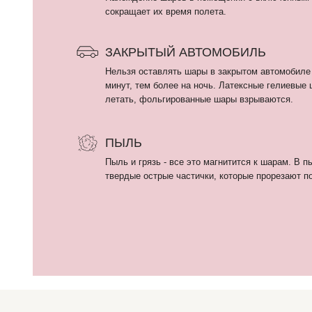
Пыль и грязь - все это магнитится к шарам. В пыли могу
твердые острые частички, которые прорезают поверхнос
КАТАЛОГ
Девочкам
ИП Кириллова Анастасия Андреевна
Мальчикам
ИНН: 540402834284
ОГРН: 323774600080448
Девушкам и женщина
Мужчинам
Выписка
Политика конфиденциальности
Все фотографии на сайте 