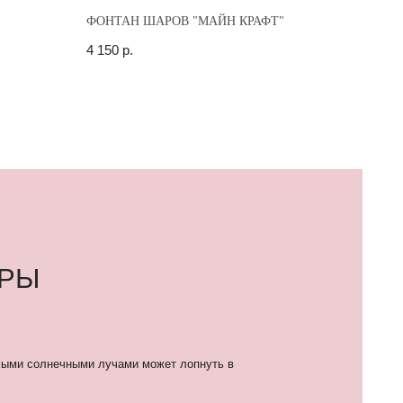
"
ФОНТАН ШАРОВ "МАЙН КРАФТ"
4 150
р.
лучами может лопнуть в
мпочки и от «колючести»
как жара и влажность.
ей, которым внутри
орая не дает