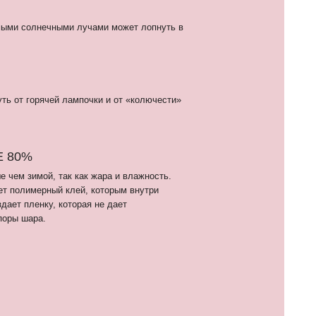
как жара и влажность.
ей, которым внутри
орая не дает
7 (910) 455 36 92
nfo@шарикимаркет.рф
. Москва, ул. Вольная, д. 19
ВЕРНУТЬСЯ НАВЕРХ