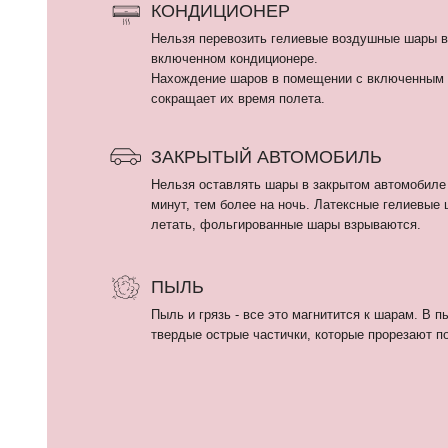
летать, фольгированные шары взрываются.
ПЫЛЬ
Пыль и грязь - все это магнитится к шарам. В пыли могу
твердые острые частички, которые прорезают поверхнос
КАТАЛОГ
Девочкам
ИП Кириллова Анастасия Андреевна
Мальчикам
ИНН: 540402834284
ОГРН: 323774600080448
Девушкам и женщина
Мужчинам
Выписка