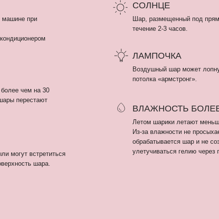
ВЛАЖНОСТЬ БОЛЕЕ 80%
Летом шарики летают меньше чем зимой, так 
Из-за влажности не просыхает полимерный кл
обрабатывается шар и не создает пленку, кот
улетучиваться гелию через поры шара.
т встретиться
ть шара.
ПОКУПАТЕЛЯМ
Гендер пати
Оплата и доставка
+
Девичник / Свадьба
Рекомендации
i
м
Праздники
О нас
г
WOW наборы
Отзывы
Остальные категории