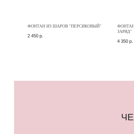
ФОНТАН ИЗ ШАРОВ "ПЕРСИКОВЫЙ"
ФОНТАН
ЗАРЯД"
2 450
р.
4 350
р.
ЧЕГО
КОНДИЦИОНЕР
Нельзя перевозить гелиевые воздушные шары в машине
включенном кондиционере.
Нахождение шаров в помещении с включенным кондици
сокращает их время полета.
ЗАКРЫТЫЙ АВТОМОБИЛЬ
Нельзя оставлять шары в закрытом автомобиле более ч
минут, тем более на ночь. Латексные гелиевые шары пе