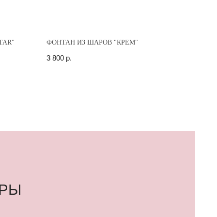
TAR"
ФОНТАН ИЗ ШАРОВ "КРЕМ"
3 800
р.
лучами может лопнуть в
мпочки и от «колючести»