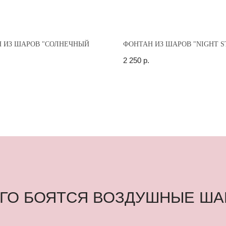
 ИЗ ШАРОВ "СОЛНЕЧНЫЙ
ФОНТАН ИЗ ШАРОВ "NIGHT S
2 250
р.
 БОЯТСЯ ВОЗДУШНЫЕ ШАРЫ
СОЛНЦЕ
 при
Шар, размещенный под прямыми солнечными 
течение 2-3 часов.
онером
ЛАМПОЧКА
Воздушный шар может лопнуть от горячей ла
потолка «армстронг».
ем на 30
рестают