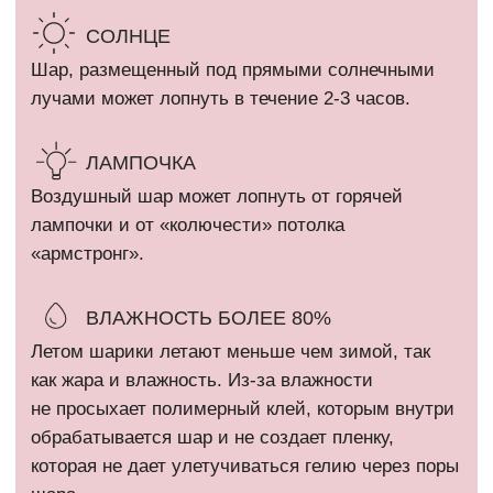
д. 19
Отзывы
ИП Кириллова Анастасия Андреевна
ИНН: 540402834284
ОГРН: 323774600080448
Все фотографии на сайте являются интеллектуальной
собственностью автора. Использование либо копирование без
разрешения правообладателя запрещено и влечет
ответственность, предусмотренную действующим
законодательством РФ.
* Компания Meta Platforms Inc. признана экстремистской
организацией и запрещена на территории России.
Политика конфиденциальности
Сайт разработан @kovshirko
ВЕРНУТЬСЯ НАВЕРХ