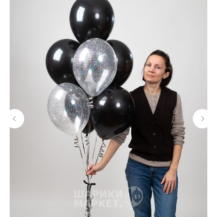
ЧЕГО БОЯТСЯ
ВОЗДУШНЫЕ ШАРЫ
КОНДИЦИОНЕР
Нельзя перевозить гелиевые воздушные шары
в машине при включенном кондиционере.
Нахождение шаров в помещении с включенным
кондиционером сокращает их время полета.
ЗАКРЫТЫЙ АВТОМОБИЛЬ
Нельзя оставлять шары в закрытом автомобиле
более чем на 30 минут, тем более на ночь.
Латексные гелиевые шары перестают летать,
фольгированные шары взрываются.