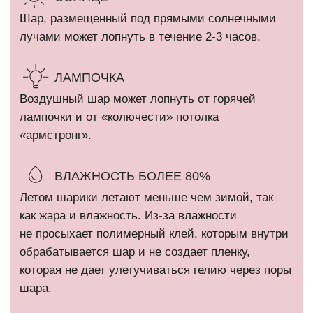
ИП Кириллова Анастасия Андреевна
ИНН: 540402834284
ОГРН: 323774600080448
Все фотографии на сайте являются интеллектуальной
собственностью автора. Использование либо копирование без
разрешения правообладателя запрещено и влечет
ответственность, предусмотренную действующим
законодательством РФ.
* Компания Meta Platforms Inc. признана экстремистской
организацией и запрещена на территории России.
Политика конфиденциальности
Сайт разработан @kovshirko
ВЕРНУТЬСЯ НАВЕРХ