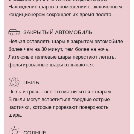
КАТАЛОГ
Девочкам
Гендер пати
Мальчикам
Девичник / Свадьба
Девушкам и женщинам
Праздники
Мужчинам
WOW наборы
Выписка
Остальные категории
ПОКУПАТЕЛЯМ
Оплата и доставка
+7 (910) 455 36 92
Рекомендации
info@шарикимаркет.рф
О нас
г. Москва, ул. Вольная,
д. 19
Отзывы