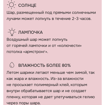
д. 19
Отзывы
ИП Кириллова Анастасия Андреевна
ИНН: 540402834284
ОГРН: 323774600080448
Все фотографии на сайте являются интеллектуальной
собственностью автора. Использование либо копирование
без разрешения правообладателя запрещено и влечет
ответственность, предусмотренную действующим
законодательством РФ.
* Компания Meta Platforms Inc. признана экстремистской
организацией и запрещена на территории России.
Политика конфиденциальности
Сайт разработан @kovshirko
ВЕРНУТЬСЯ НАВЕРХ