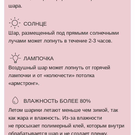
info@шарикимаркет.рф
О нас
г. Москва, ул. Вольная,
д. 19
Отзывы
ИП Кириллова Анастасия Андреевна
ИНН: 540402834284
ОГРН: 323774600080448
Все фотографии на сайте являются интеллектуальной
собственностью автора. Использование либо копирование без
разрешения правообладателя запрещено и влечет
ответственность, предусмотренную действующим
законодательством РФ.
* Компания Meta Platforms Inc. признана экстремистской
организацией и запрещена на территории России.
Политика конфиденциальности
Сайт разработан @kovshirko
ВЕРНУТЬСЯ НАВЕРХ