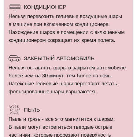
которая не дает улетучиваться гелию через поры
шара.
КАТАЛОГ
Девочкам
Гендер пати
Мальчикам
Девичник / Свадьба
Девушкам и женщинам
Праздники
Мужчинам
WOW наборы
Выписка
Остальные категории
ПОКУПАТЕЛЯМ
Оплата и доставка
+7 (910) 455 36 92
Рекомендации