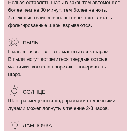
КАТАЛОГ
Девочкам
Гендер пати
Мальчикам
Девичник / Свадьба
Девушкам и женщинам
Праздники
Мужчинам
WOW наборы
Выписка
Остальные категории
ПОКУПАТЕЛЯМ
Оплата и доставка
+7 (910) 455 36 92
Рекомендации
info@шарикимаркет.рф
О нас
г. Москва, ул. Вольная,
д. 19
Отзывы
ИП Кириллова Анастасия Андреевна
ИНН: 540402834284
ОГРН: 323774600080448