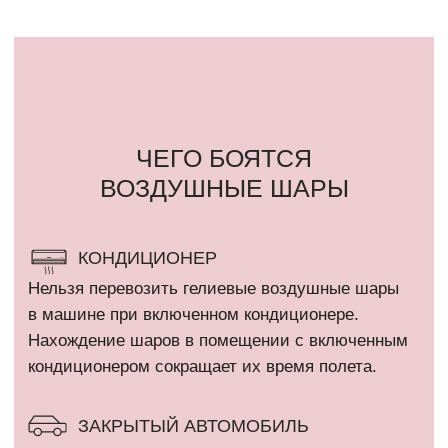
СОЛНЦЕ
Шар, размещенный под прямыми солнечными
лучами может лопнуть в течение 2-3 часов.
ЛАМПОЧКА
Воздушный шар может лопнуть от горячей
лампочки и от «колючести» потолка
«армстронг».
ВЛАЖНОСТЬ БОЛЕЕ 80%
Летом шарики летают меньше чем зимой, так
как жара и влажность. Из-за влажности
не просыхает полимерный клей, которым внутри
обрабатывается шар и не создает пленку,
которая не дает улетучиваться гелию через поры
шара.